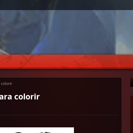
colorir
ra colorir