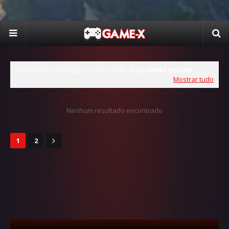
Mostrando postagens com o rótulo
COLORING BOOKS
Mostrar tudo
Nenhum resultado encontrado
1
2